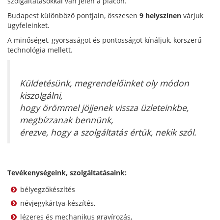
szolgáltatásokkal van jelen a piacon.
Budapest különböző pontjain, összesen
9 helyszínen
várjuk
ügyfeleinket.
A minőséget, gyorsaságot és pontosságot kínáljuk, korszerű
technológia mellett.
Küldetésünk, megrendelőinket oly módon
kiszolgálni,
hogy örömmel jöjjenek vissza üzleteinkbe,
megbízzanak bennünk,
érezve, hogy a szolgáltatás értük, nekik szól.
Tevékenységeink, szolgáltatásaink:
bélyegzőkészítés
névjegykártya-készítés,
lézeres és mechanikus gravírozás,