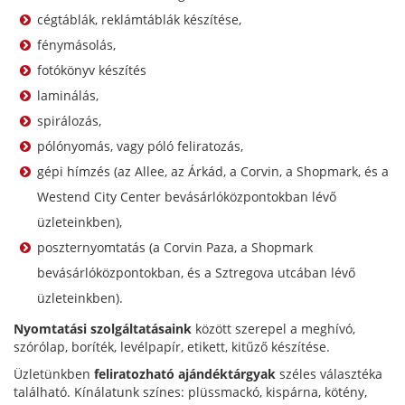
cégtáblák, reklámtáblák készítése,
fénymásolás,
fotókönyv készítés
laminálás,
spirálozás,
pólónyomás, vagy póló feliratozás,
gépi hímzés (az Allee, az Árkád, a Corvin, a Shopmark, és a
Westend City Center bevásárlóközpontokban lévő
üzleteinkben),
poszternyomtatás (a Corvin Paza, a Shopmark
bevásárlóközpontokban, és a Sztregova utcában lévő
üzleteinkben).
Nyomtatási szolgáltatásaink
között szerepel a meghívó,
szórólap, boríték, levélpapír, etikett, kitűző készítése.
Üzletünkben
feliratozható ajándéktárgyak
széles választéka
található. Kínálatunk színes: plüssmackó, kispárna, kötény,