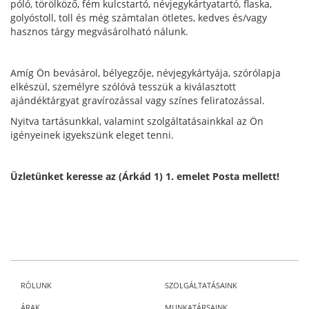
póló, törölköző, fém kulcstartó, névjegykártyatartó, flaska,
golyóstoll, toll és még számtalan ötletes, kedves és/vagy
hasznos tárgy megvásárolható nálunk.
Amíg Ön bevásárol, bélyegzője, névjegykártyája, szórólapja
elkészül, személyre szólóvá tesszük a kiválasztott
ajándéktárgyat gravírozással vagy színes feliratozással.
Nyitva tartásunkkal, valamint szolgáltatásainkkal az Ön
igényeinek igyekszünk eleget tenni.
Üzletünket keresse az (Árkád 1) 1. emelet Posta mellett!
RÓLUNK
SZOLGÁLTATÁSAINK
ÁRAK
MUNKATÁRSAINK