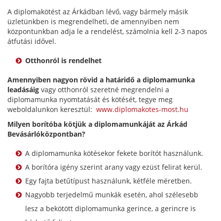
A diplomakötést az Árkádban lévő, vagy bármely másik
üzletünkben is megrendelheti, de amennyiben nem
központunkban adja le a rendelést, számolnia kell 2-3 napos
átfutási idővel.
Otthonról is rendelhet
Amennyiben nagyon rövid a határidő a diplomamunka
leadásáig
vagy otthonról szeretné megrendelni a
diplomamunka nyomtatását és kötését, tegye meg
weboldalunkon keresztül:
www.diplomakotes-most.hu
Milyen borítóba kötjük a diplomamunkáját az Árkád
Bevásárlóközpontban?
A diplomamunka kötésekor fekete borítót használunk.
A borítóra igény szerint arany vagy ezüst felirat kerül.
Egy fajta betűtípust használunk, kétféle méretben.
Nagyobb terjedelmű munkák esetén, ahol szélesebb
lesz a bekötött diplomamunka gerince, a gerincre is