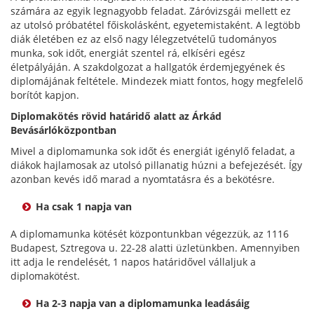
számára az egyik legnagyobb feladat. Záróvizsgái mellett ez
az utolsó próbatétel főiskolásként, egyetemistaként. A legtöbb
diák életében ez az első nagy lélegzetvételű tudományos
munka, sok időt, energiát szentel rá, elkíséri egész
életpályáján. A szakdolgozat a hallgatók érdemjegyének és
diplomájának feltétele. Mindezek miatt fontos, hogy megfelelő
borítót kapjon.
Diplomakötés rövid határidő alatt az Árkád
Bevásárlóközpontban
Mivel a diplomamunka sok időt és energiát igénylő feladat, a
diákok hajlamosak az utolsó pillanatig húzni a befejezését. Így
azonban kevés idő marad a nyomtatásra és a bekötésre.
Ha csak 1 napja van
A diplomamunka kötését központunkban végezzük, az 1116
Budapest, Sztregova u. 22-28 alatti üzletünkben. Amennyiben
itt adja le rendelését, 1 napos határidővel vállaljuk a
diplomakötést.
Ha 2-3 napja van a diplomamunka leadásáig