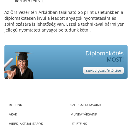
kérhető felirat.
Az Örs Vezér téri Árkádban található Go print üzletünkben a
diplomakötésen kívül a leadott anyagok nyomtatására és
spirálozására is lehetőség van. Ezzel a technikával bármilyen
jellegű nyomtatott anyagot be tudunk kötni.
Diplomakötés
MOST!
szakdolgozat feltöltése
RÓLUNK
SZOLGÁLTATÁSAINK
ÁRAK
MUNKATÁRSAINK
HÍREK, AKTUALITÁSOK
ÜZLETEINK