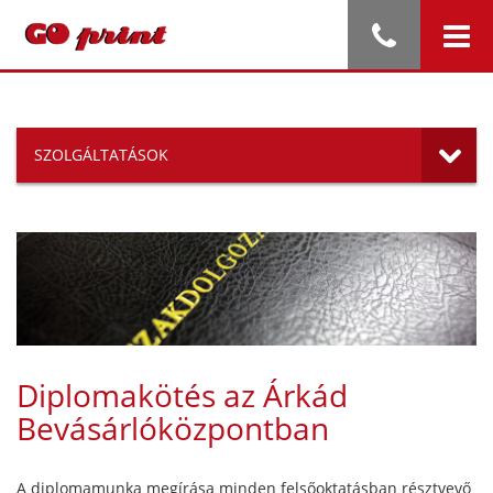
SZOLGÁLTATÁSOK
Diplomakötés az Árkád
Bevásárlóközpontban
A diplomamunka megírása minden felsőoktatásban résztvevő