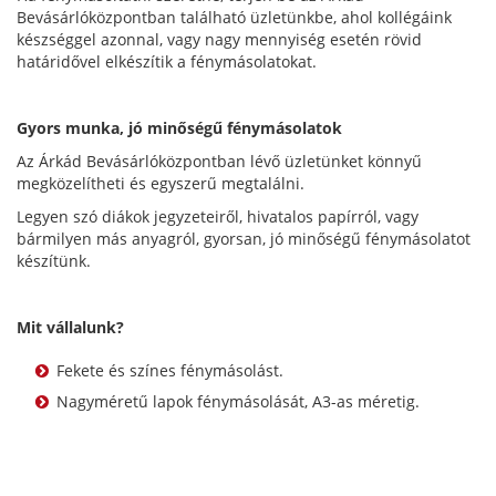
Bevásárlóközpontban található üzletünkbe, ahol kollégáink
készséggel azonnal, vagy nagy mennyiség esetén rövid
határidővel elkészítik a fénymásolatokat.
Gyors munka, jó minőségű fénymásolatok
Az Árkád Bevásárlóközpontban lévő üzletünket könnyű
megközelítheti és egyszerű megtalálni.
Legyen szó diákok jegyzeteiről, hivatalos papírról, vagy
bármilyen más anyagról, gyorsan, jó minőségű fénymásolatot
készítünk.
Mit vállalunk?
Fekete és színes fénymásolást.
Nagyméretű lapok fénymásolását, A3-as méretig.