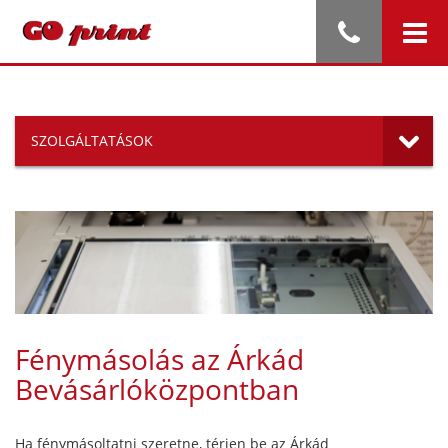
SZOLGÁLTATÁSOK
Fénymásolás az Árkád
Bevásárlóközpontban
Ha fénymásoltatni szeretne, térjen be az Árkád